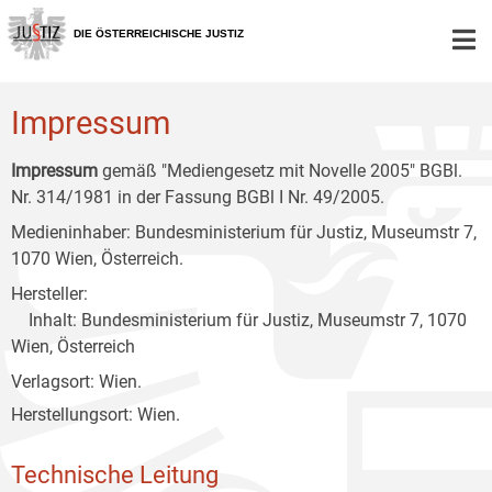
Zur
Zum
Zum
Hauptnavigation
Inhalt
Untermenü
DIE ÖSTERREICHISCHE JUSTIZ
[1]
[2]
[3]
Impressum
Impressum
gemäß "Mediengesetz mit Novelle 2005" BGBl.
Nr. 314/1981 in der Fassung BGBl I Nr. 49/2005.
Medieninhaber: Bundesministerium für Justiz, Museumstr 7,
1070 Wien, Österreich.
Hersteller:
Inhalt: Bundesministerium für Justiz, Museumstr 7, 1070
Wien, Österreich
Verlagsort: Wien.
Herstellungsort: Wien.
Technische Leitung