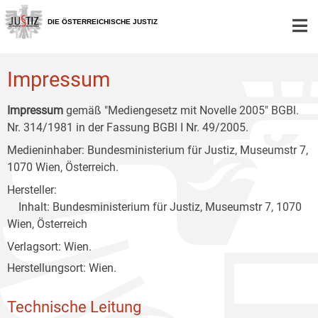
Zur
Zum
Zum
Hauptnavigation
Inhalt
Untermenü
DIE ÖSTERREICHISCHE JUSTIZ
[1]
[2]
[3]
Impressum
Impressum
gemäß "Mediengesetz mit Novelle 2005" BGBl.
Nr. 314/1981 in der Fassung BGBl I Nr. 49/2005.
Medieninhaber: Bundesministerium für Justiz, Museumstr 7,
1070 Wien, Österreich.
Hersteller:
Inhalt: Bundesministerium für Justiz, Museumstr 7, 1070
Wien, Österreich
Verlagsort: Wien.
Herstellungsort: Wien.
Technische Leitung