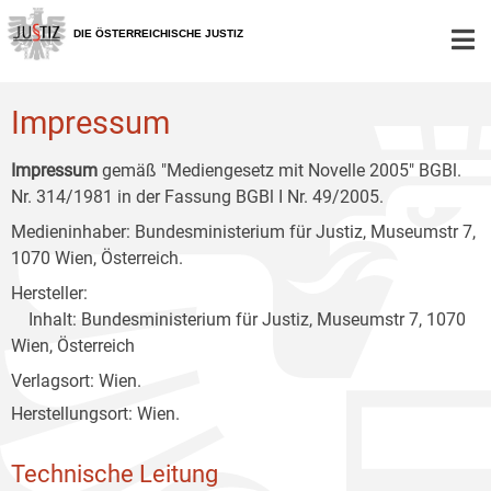
Zur
Zum
Zum
Hauptnavigation
Inhalt
Untermenü
DIE ÖSTERREICHISCHE JUSTIZ
[1]
[2]
[3]
Impressum
Impressum
gemäß "Mediengesetz mit Novelle 2005" BGBl.
Nr. 314/1981 in der Fassung BGBl I Nr. 49/2005.
Medieninhaber: Bundesministerium für Justiz, Museumstr 7,
1070 Wien, Österreich.
Hersteller:
Inhalt: Bundesministerium für Justiz, Museumstr 7, 1070
Wien, Österreich
Verlagsort: Wien.
Herstellungsort: Wien.
Technische Leitung