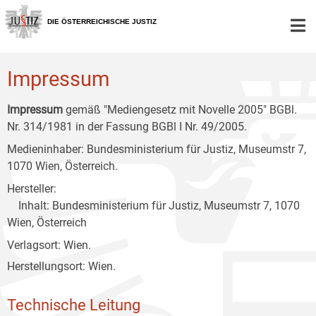
Zur
Zum
Zum
Hauptnavigation
Inhalt
Untermenü
DIE ÖSTERREICHISCHE JUSTIZ
[1]
[2]
[3]
Impressum
Impressum
gemäß "Mediengesetz mit Novelle 2005" BGBl.
Nr. 314/1981 in der Fassung BGBl I Nr. 49/2005.
Medieninhaber: Bundesministerium für Justiz, Museumstr 7,
1070 Wien, Österreich.
Hersteller:
Inhalt: Bundesministerium für Justiz, Museumstr 7, 1070
Wien, Österreich
Verlagsort: Wien.
Herstellungsort: Wien.
Technische Leitung