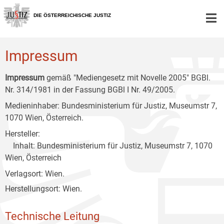
Zur
Zum
Zum
Hauptnavigation
Inhalt
Untermenü
DIE ÖSTERREICHISCHE JUSTIZ
[1]
[2]
[3]
Impressum
Impressum
gemäß "Mediengesetz mit Novelle 2005" BGBl.
Nr. 314/1981 in der Fassung BGBl I Nr. 49/2005.
Medieninhaber: Bundesministerium für Justiz, Museumstr 7,
1070 Wien, Österreich.
Hersteller:
Inhalt: Bundesministerium für Justiz, Museumstr 7, 1070
Wien, Österreich
Verlagsort: Wien.
Herstellungsort: Wien.
Technische Leitung