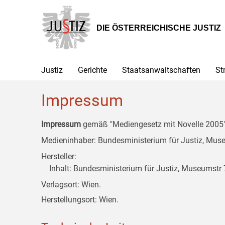
Zur
Zum
Zum
Hauptnavigation
Inhalt
Untermenü
[1]
[2]
[3]
DIE ÖSTERREICHISCHE JUSTIZ
Justiz
Gerichte
Staatsanwaltschaften
St
Impressum
Impressum
gemäß "Mediengesetz mit Novelle 2005" 
Medieninhaber: Bundesministerium für Justiz, Museu
Hersteller:
Inhalt: Bundesministerium für Justiz, Museumstr 7
Verlagsort: Wien.
Herstellungsort: Wien.