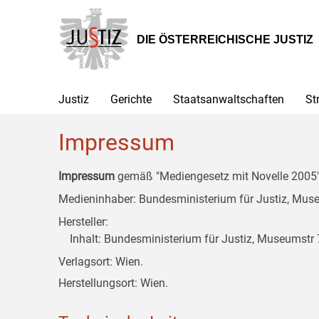
Zur
Zum
Zum
Hauptnavigation
Inhalt
Untermenü
[1]
[2]
[3]
DIE ÖSTERREICHISCHE JUSTIZ
Justiz
Gerichte
Staatsanwaltschaften
St
Impressum
Impressum
gemäß "Mediengesetz mit Novelle 2005" 
Medieninhaber: Bundesministerium für Justiz, Museu
Hersteller:
Inhalt: Bundesministerium für Justiz, Museumstr 7
Verlagsort: Wien.
Herstellungsort: Wien.