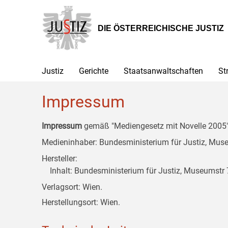
Zur
Zum
Zum
Hauptnavigation
Inhalt
Untermenü
[1]
[2]
[3]
DIE ÖSTERREICHISCHE JUSTIZ
Justiz
Gerichte
Staatsanwaltschaften
St
Impressum
Impressum
gemäß "Mediengesetz mit Novelle 2005" 
Medieninhaber: Bundesministerium für Justiz, Museu
Hersteller:
Inhalt: Bundesministerium für Justiz, Museumstr 7
Verlagsort: Wien.
Herstellungsort: Wien.