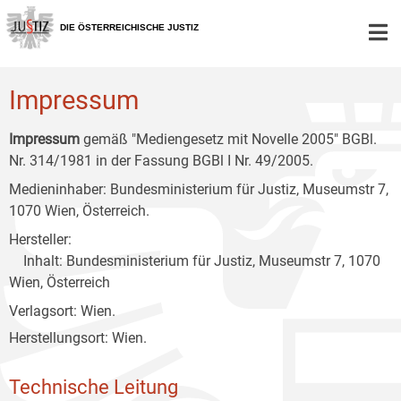
Zur
Zum
Zum
Hauptnavigation
Inhalt
Untermenü
DIE ÖSTERREICHISCHE JUSTIZ
[1]
[2]
[3]
Impressum
Impressum
gemäß "Mediengesetz mit Novelle 2005" BGBl.
Nr. 314/1981 in der Fassung BGBl I Nr. 49/2005.
Medieninhaber: Bundesministerium für Justiz, Museumstr 7,
1070 Wien, Österreich.
Hersteller:
Inhalt: Bundesministerium für Justiz, Museumstr 7, 1070
Wien, Österreich
Verlagsort: Wien.
Herstellungsort: Wien.
Technische Leitung