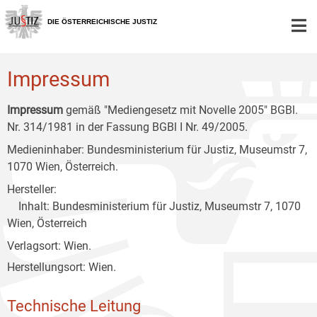
Zur
Zum
Zum
Hauptnavigation
Inhalt
Untermenü
DIE ÖSTERREICHISCHE JUSTIZ
[1]
[2]
[3]
Impressum
Impressum
gemäß "Mediengesetz mit Novelle 2005" BGBl.
Nr. 314/1981 in der Fassung BGBl I Nr. 49/2005.
Medieninhaber: Bundesministerium für Justiz, Museumstr 7,
1070 Wien, Österreich.
Hersteller:
Inhalt: Bundesministerium für Justiz, Museumstr 7, 1070
Wien, Österreich
Verlagsort: Wien.
Herstellungsort: Wien.
Technische Leitung