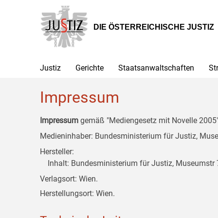
Zur
Zum
Zum
Hauptnavigation
Inhalt
Untermenü
[1]
[2]
[3]
DIE ÖSTERREICHISCHE JUSTIZ
Justiz
Gerichte
Staatsanwaltschaften
St
Impressum
Impressum
gemäß "Mediengesetz mit Novelle 2005" 
Medieninhaber: Bundesministerium für Justiz, Museu
Hersteller:
Inhalt: Bundesministerium für Justiz, Museumstr 7
Verlagsort: Wien.
Herstellungsort: Wien.