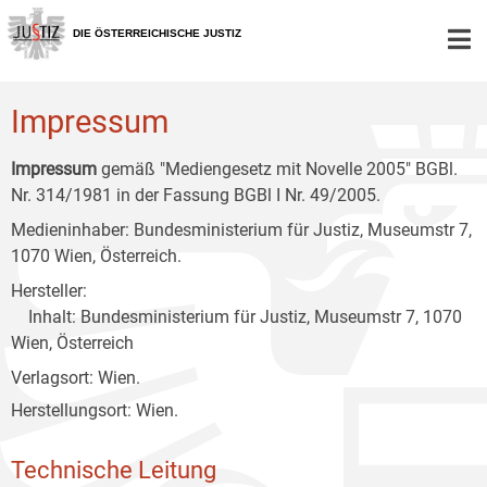
Zur
Zum
Zum
Hauptnavigation
Inhalt
Untermenü
DIE ÖSTERREICHISCHE JUSTIZ
[1]
[2]
[3]
Impressum
Impressum
gemäß "Mediengesetz mit Novelle 2005" BGBl.
Nr. 314/1981 in der Fassung BGBl I Nr. 49/2005.
Medieninhaber: Bundesministerium für Justiz, Museumstr 7,
1070 Wien, Österreich.
Hersteller:
Inhalt: Bundesministerium für Justiz, Museumstr 7, 1070
Wien, Österreich
Verlagsort: Wien.
Herstellungsort: Wien.
Technische Leitung