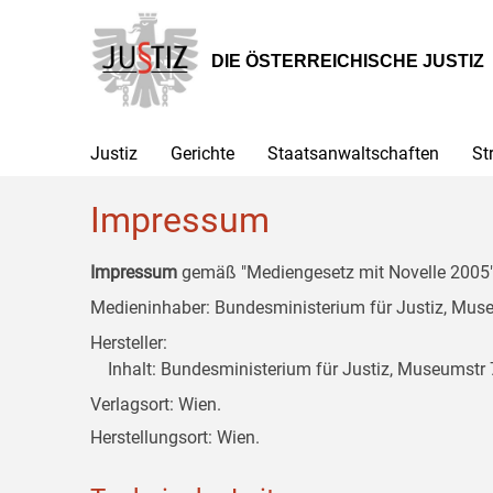
Zur
Zum
Zum
Hauptnavigation
Inhalt
Untermenü
[1]
[2]
[3]
DIE ÖSTERREICHISCHE JUSTIZ
Justiz
Gerichte
Staatsanwaltschaften
St
Impressum
Impressum
gemäß "Mediengesetz mit Novelle 2005" 
Medieninhaber: Bundesministerium für Justiz, Museu
Hersteller:
Inhalt: Bundesministerium für Justiz, Museumstr 7
Verlagsort: Wien.
Herstellungsort: Wien.