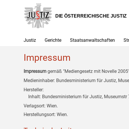
Zur
Zum
Zum
Hauptnavigation
Inhalt
Untermenü
[1]
[2]
[3]
DIE ÖSTERREICHISCHE JUSTIZ
Justiz
Gerichte
Staatsanwaltschaften
St
Impressum
Impressum
gemäß "Mediengesetz mit Novelle 2005" 
Medieninhaber: Bundesministerium für Justiz, Museu
Hersteller:
Inhalt: Bundesministerium für Justiz, Museumstr 7
Verlagsort: Wien.
Herstellungsort: Wien.