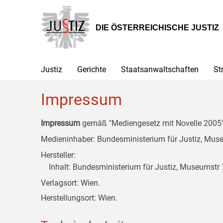
Zur
Zum
Zum
Hauptnavigation
Inhalt
Untermenü
[1]
[2]
[3]
DIE ÖSTERREICHISCHE JUSTIZ
Justiz
Gerichte
Staatsanwaltschaften
St
Impressum
Impressum
gemäß "Mediengesetz mit Novelle 2005" 
Medieninhaber: Bundesministerium für Justiz, Museu
Hersteller:
Inhalt: Bundesministerium für Justiz, Museumstr 7
Verlagsort: Wien.
Herstellungsort: Wien.