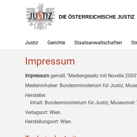
Zur
Zum
Zum
Hauptnavigation
Inhalt
Untermenü
[1]
[2]
[3]
DIE ÖSTERREICHISCHE JUSTIZ
Justiz
Gerichte
Staatsanwaltschaften
St
Impressum
Impressum
gemäß "Mediengesetz mit Novelle 2005" 
Medieninhaber: Bundesministerium für Justiz, Museu
Hersteller:
Inhalt: Bundesministerium für Justiz, Museumstr 7
Verlagsort: Wien.
Herstellungsort: Wien.