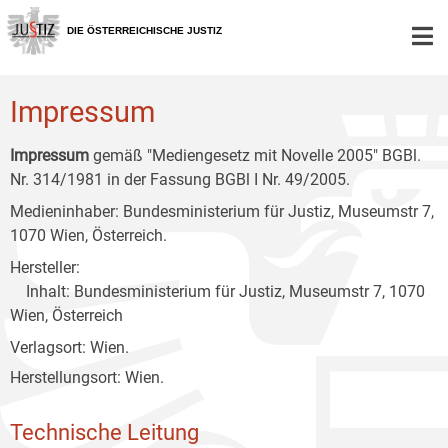
Zur
Zum
Zum
Hauptnavigation
Inhalt
Untermenü
DIE ÖSTERREICHISCHE JUSTIZ
[1]
[2]
[3]
Impressum
Impressum
gemäß "Mediengesetz mit Novelle 2005" BGBl.
Nr. 314/1981 in der Fassung BGBl I Nr. 49/2005.
Medieninhaber: Bundesministerium für Justiz, Museumstr 7,
1070 Wien, Österreich.
Hersteller:
Inhalt: Bundesministerium für Justiz, Museumstr 7, 1070
Wien, Österreich
Verlagsort: Wien.
Herstellungsort: Wien.
Technische Leitung