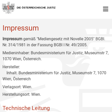
Zur
Zum
Zum
Hauptnavigation
Inhalt
Untermenü
DIE ÖSTERREICHISCHE JUSTIZ
[1]
[2]
[3]
Impressum
Impressum
gemäß "Mediengesetz mit Novelle 2005" BGBl.
Nr. 314/1981 in der Fassung BGBl I Nr. 49/2005.
Medieninhaber: Bundesministerium für Justiz, Museumstr 7,
1070 Wien, Österreich.
Hersteller:
Inhalt: Bundesministerium für Justiz, Museumstr 7, 1070
Wien, Österreich
Verlagsort: Wien.
Herstellungsort: Wien.
Technische Leitung