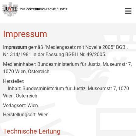
Zur
Zum
Zum
Hauptnavigation
Inhalt
Untermenü
DIE ÖSTERREICHISCHE JUSTIZ
[1]
[2]
[3]
Impressum
Impressum
gemäß "Mediengesetz mit Novelle 2005" BGBl.
Nr. 314/1981 in der Fassung BGBl I Nr. 49/2005.
Medieninhaber: Bundesministerium für Justiz, Museumstr 7,
1070 Wien, Österreich.
Hersteller:
Inhalt: Bundesministerium für Justiz, Museumstr 7, 1070
Wien, Österreich
Verlagsort: Wien.
Herstellungsort: Wien.
Technische Leitung