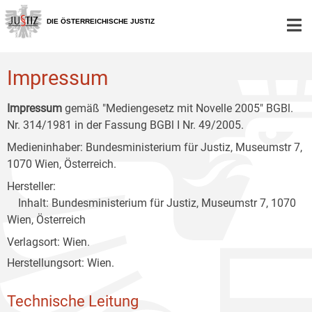
Zur
Zum
Zum
Hauptnavigation
Inhalt
Untermenü
DIE ÖSTERREICHISCHE JUSTIZ
[1]
[2]
[3]
Impressum
Impressum
gemäß "Mediengesetz mit Novelle 2005" BGBl.
Nr. 314/1981 in der Fassung BGBl I Nr. 49/2005.
Medieninhaber: Bundesministerium für Justiz, Museumstr 7,
1070 Wien, Österreich.
Hersteller:
Inhalt: Bundesministerium für Justiz, Museumstr 7, 1070
Wien, Österreich
Verlagsort: Wien.
Herstellungsort: Wien.
Technische Leitung