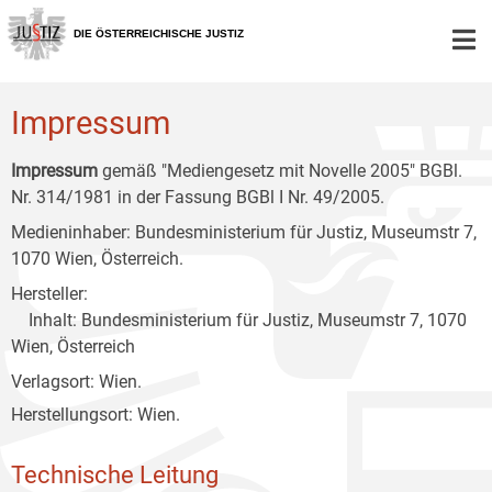
Zur
Zum
Zum
Hauptnavigation
Inhalt
Untermenü
DIE ÖSTERREICHISCHE JUSTIZ
[1]
[2]
[3]
Impressum
Impressum
gemäß "Mediengesetz mit Novelle 2005" BGBl.
Nr. 314/1981 in der Fassung BGBl I Nr. 49/2005.
Medieninhaber: Bundesministerium für Justiz, Museumstr 7,
1070 Wien, Österreich.
Hersteller:
Inhalt: Bundesministerium für Justiz, Museumstr 7, 1070
Wien, Österreich
Verlagsort: Wien.
Herstellungsort: Wien.
Technische Leitung