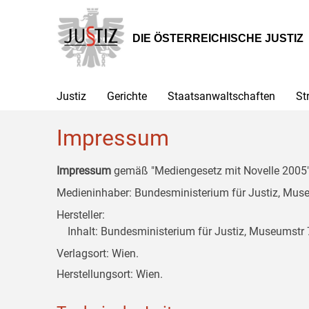
Zur
Zum
Zum
Hauptnavigation
Inhalt
Untermenü
[1]
[2]
[3]
DIE ÖSTERREICHISCHE JUSTIZ
Justiz
Gerichte
Staatsanwaltschaften
St
Impressum
Impressum
gemäß "Mediengesetz mit Novelle 2005" 
Medieninhaber: Bundesministerium für Justiz, Museu
Hersteller:
Inhalt: Bundesministerium für Justiz, Museumstr 7
Verlagsort: Wien.
Herstellungsort: Wien.