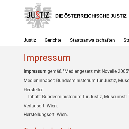
Zur
Zum
Zum
Hauptnavigation
Inhalt
Untermenü
[1]
[2]
[3]
DIE ÖSTERREICHISCHE JUSTIZ
Justiz
Gerichte
Staatsanwaltschaften
St
Impressum
Impressum
gemäß "Mediengesetz mit Novelle 2005" 
Medieninhaber: Bundesministerium für Justiz, Museu
Hersteller:
Inhalt: Bundesministerium für Justiz, Museumstr 7
Verlagsort: Wien.
Herstellungsort: Wien.