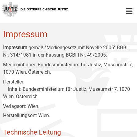
Zur
Zum
Zum
Hauptnavigation
Inhalt
Untermenü
DIE ÖSTERREICHISCHE JUSTIZ
[1]
[2]
[3]
Impressum
Impressum
gemäß "Mediengesetz mit Novelle 2005" BGBl.
Nr. 314/1981 in der Fassung BGBl I Nr. 49/2005.
Medieninhaber: Bundesministerium für Justiz, Museumstr 7,
1070 Wien, Österreich.
Hersteller:
Inhalt: Bundesministerium für Justiz, Museumstr 7, 1070
Wien, Österreich
Verlagsort: Wien.
Herstellungsort: Wien.
Technische Leitung