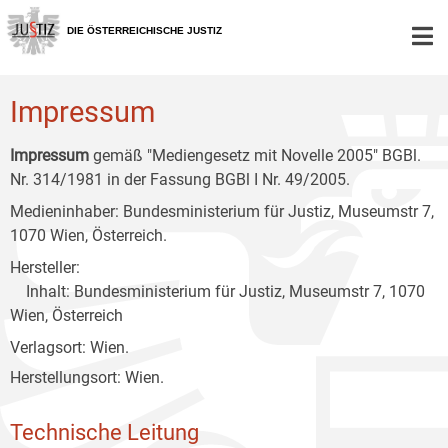
Zur
Zum
Zum
Hauptnavigation
Inhalt
Untermenü
DIE ÖSTERREICHISCHE JUSTIZ
[1]
[2]
[3]
Impressum
Impressum
gemäß "Mediengesetz mit Novelle 2005" BGBl.
Nr. 314/1981 in der Fassung BGBl I Nr. 49/2005.
Medieninhaber: Bundesministerium für Justiz, Museumstr 7,
1070 Wien, Österreich.
Hersteller:
Inhalt: Bundesministerium für Justiz, Museumstr 7, 1070
Wien, Österreich
Verlagsort: Wien.
Herstellungsort: Wien.
Technische Leitung