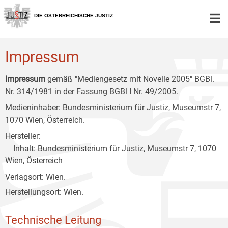
Zur
Zum
Zum
Hauptnavigation
Inhalt
Untermenü
DIE ÖSTERREICHISCHE JUSTIZ
[1]
[2]
[3]
Impressum
Impressum
gemäß "Mediengesetz mit Novelle 2005" BGBl.
Nr. 314/1981 in der Fassung BGBl I Nr. 49/2005.
Medieninhaber: Bundesministerium für Justiz, Museumstr 7,
1070 Wien, Österreich.
Hersteller:
Inhalt: Bundesministerium für Justiz, Museumstr 7, 1070
Wien, Österreich
Verlagsort: Wien.
Herstellungsort: Wien.
Technische Leitung