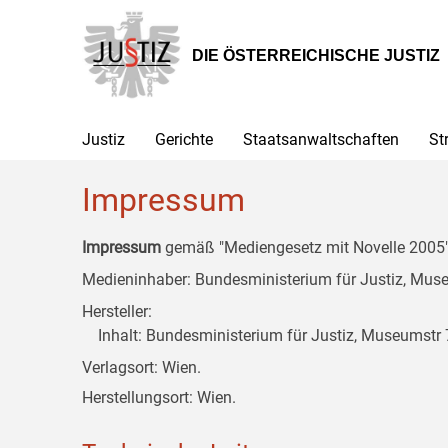
Zur
Zum
Zum
Hauptnavigation
Inhalt
Untermenü
[1]
[2]
[3]
DIE ÖSTERREICHISCHE JUSTIZ
Justiz
Gerichte
Staatsanwaltschaften
St
Impressum
Impressum
gemäß "Mediengesetz mit Novelle 2005" 
Medieninhaber: Bundesministerium für Justiz, Museu
Hersteller:
Inhalt: Bundesministerium für Justiz, Museumstr 7
Verlagsort: Wien.
Herstellungsort: Wien.