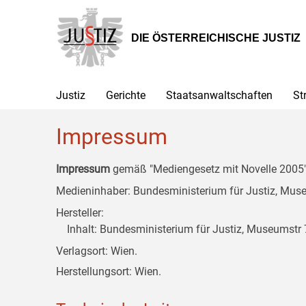
Zur
Zum
Zum
Hauptnavigation
Inhalt
Untermenü
[1]
[2]
[3]
DIE ÖSTERREICHISCHE JUSTIZ
Justiz
Gerichte
Staatsanwaltschaften
St
Impressum
Impressum
gemäß "Mediengesetz mit Novelle 2005" 
Medieninhaber: Bundesministerium für Justiz, Museu
Hersteller:
Inhalt: Bundesministerium für Justiz, Museumstr 7
Verlagsort: Wien.
Herstellungsort: Wien.