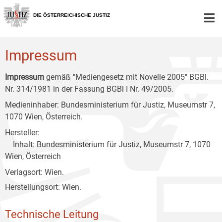
Zur
Zum
Zum
Hauptnavigation
Inhalt
Untermenü
DIE ÖSTERREICHISCHE JUSTIZ
[1]
[2]
[3]
Impressum
Impressum
gemäß "Mediengesetz mit Novelle 2005" BGBl.
Nr. 314/1981 in der Fassung BGBl I Nr. 49/2005.
Medieninhaber: Bundesministerium für Justiz, Museumstr 7,
1070 Wien, Österreich.
Hersteller:
Inhalt: Bundesministerium für Justiz, Museumstr 7, 1070
Wien, Österreich
Verlagsort: Wien.
Herstellungsort: Wien.
Technische Leitung