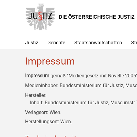
Zur
Zum
Zum
Hauptnavigation
Inhalt
Untermenü
[1]
[2]
[3]
DIE ÖSTERREICHISCHE JUSTIZ
Justiz
Gerichte
Staatsanwaltschaften
St
Impressum
Impressum
gemäß "Mediengesetz mit Novelle 2005" 
Medieninhaber: Bundesministerium für Justiz, Museu
Hersteller:
Inhalt: Bundesministerium für Justiz, Museumstr 7
Verlagsort: Wien.
Herstellungsort: Wien.