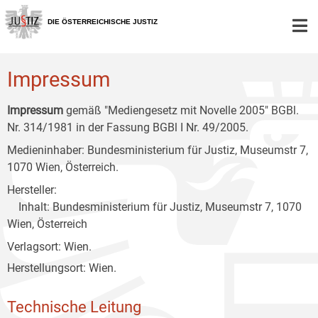
Zur
Zum
Zum
Hauptnavigation
Inhalt
Untermenü
DIE ÖSTERREICHISCHE JUSTIZ
[1]
[2]
[3]
Impressum
Impressum
gemäß "Mediengesetz mit Novelle 2005" BGBl.
Nr. 314/1981 in der Fassung BGBl I Nr. 49/2005.
Medieninhaber: Bundesministerium für Justiz, Museumstr 7,
1070 Wien, Österreich.
Hersteller:
Inhalt: Bundesministerium für Justiz, Museumstr 7, 1070
Wien, Österreich
Verlagsort: Wien.
Herstellungsort: Wien.
Technische Leitung