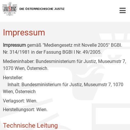
Zur
Zum
Zum
Hauptnavigation
Inhalt
Untermenü
DIE ÖSTERREICHISCHE JUSTIZ
[1]
[2]
[3]
Impressum
Impressum
gemäß "Mediengesetz mit Novelle 2005" BGBl.
Nr. 314/1981 in der Fassung BGBl I Nr. 49/2005.
Medieninhaber: Bundesministerium für Justiz, Museumstr 7,
1070 Wien, Österreich.
Hersteller:
Inhalt: Bundesministerium für Justiz, Museumstr 7, 1070
Wien, Österreich
Verlagsort: Wien.
Herstellungsort: Wien.
Technische Leitung