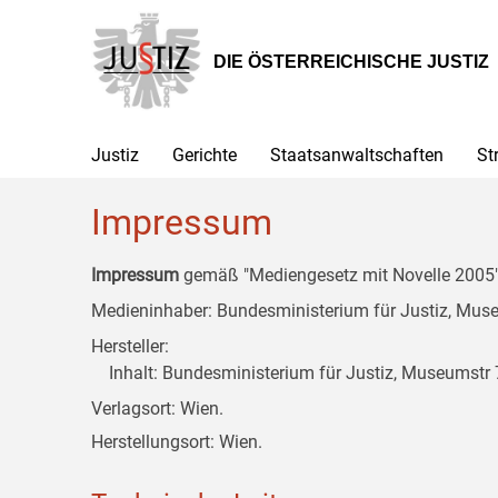
Zur
Zum
Zum
Hauptnavigation
Inhalt
Untermenü
[1]
[2]
[3]
DIE ÖSTERREICHISCHE JUSTIZ
Justiz
Gerichte
Staatsanwaltschaften
St
Impressum
Impressum
gemäß "Mediengesetz mit Novelle 2005" 
Medieninhaber: Bundesministerium für Justiz, Museu
Hersteller:
Inhalt: Bundesministerium für Justiz, Museumstr 7
Verlagsort: Wien.
Herstellungsort: Wien.