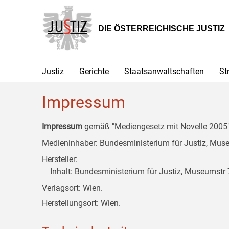
Zur
Zum
Zum
Hauptnavigation
Inhalt
Untermenü
[1]
[2]
[3]
DIE ÖSTERREICHISCHE JUSTIZ
Justiz
Gerichte
Staatsanwaltschaften
St
Impressum
Impressum
gemäß "Mediengesetz mit Novelle 2005" 
Medieninhaber: Bundesministerium für Justiz, Museu
Hersteller:
Inhalt: Bundesministerium für Justiz, Museumstr 7
Verlagsort: Wien.
Herstellungsort: Wien.