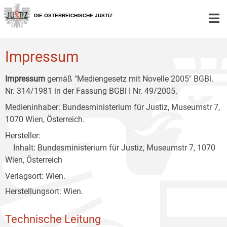
Zur
Zum
Zum
Hauptnavigation
Inhalt
Untermenü
DIE ÖSTERREICHISCHE JUSTIZ
[1]
[2]
[3]
Impressum
Impressum
gemäß "Mediengesetz mit Novelle 2005" BGBl.
Nr. 314/1981 in der Fassung BGBl I Nr. 49/2005.
Medieninhaber: Bundesministerium für Justiz, Museumstr 7,
1070 Wien, Österreich.
Hersteller:
Inhalt: Bundesministerium für Justiz, Museumstr 7, 1070
Wien, Österreich
Verlagsort: Wien.
Herstellungsort: Wien.
Technische Leitung