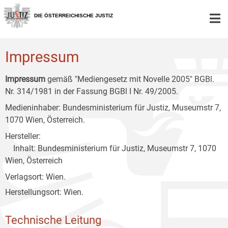
Zur
Zum
Zum
Hauptnavigation
Inhalt
Untermenü
DIE ÖSTERREICHISCHE JUSTIZ
[1]
[2]
[3]
Impressum
Impressum
gemäß "Mediengesetz mit Novelle 2005" BGBl.
Nr. 314/1981 in der Fassung BGBl I Nr. 49/2005.
Medieninhaber: Bundesministerium für Justiz, Museumstr 7,
1070 Wien, Österreich.
Hersteller:
Inhalt: Bundesministerium für Justiz, Museumstr 7, 1070
Wien, Österreich
Verlagsort: Wien.
Herstellungsort: Wien.
Technische Leitung