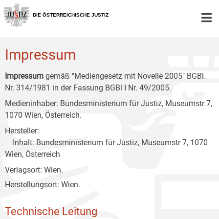
Zur
Zum
Zum
Hauptnavigation
Inhalt
Untermenü
DIE ÖSTERREICHISCHE JUSTIZ
[1]
[2]
[3]
Impressum
Impressum
gemäß "Mediengesetz mit Novelle 2005" BGBl.
Nr. 314/1981 in der Fassung BGBl I Nr. 49/2005.
Medieninhaber: Bundesministerium für Justiz, Museumstr 7,
1070 Wien, Österreich.
Hersteller:
Inhalt: Bundesministerium für Justiz, Museumstr 7, 1070
Wien, Österreich
Verlagsort: Wien.
Herstellungsort: Wien.
Technische Leitung