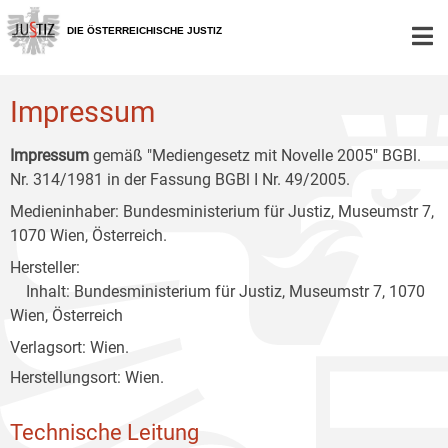
Zur
Zum
Zum
Hauptnavigation
Inhalt
Untermenü
DIE ÖSTERREICHISCHE JUSTIZ
[1]
[2]
[3]
Impressum
Impressum
gemäß "Mediengesetz mit Novelle 2005" BGBl.
Nr. 314/1981 in der Fassung BGBl I Nr. 49/2005.
Medieninhaber: Bundesministerium für Justiz, Museumstr 7,
1070 Wien, Österreich.
Hersteller:
Inhalt: Bundesministerium für Justiz, Museumstr 7, 1070
Wien, Österreich
Verlagsort: Wien.
Herstellungsort: Wien.
Technische Leitung