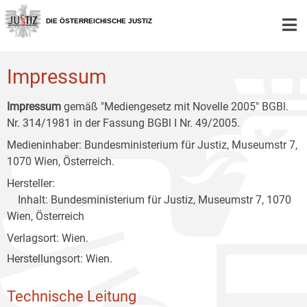
Zur
Zum
Zum
Hauptnavigation
Inhalt
Untermenü
DIE ÖSTERREICHISCHE JUSTIZ
[1]
[2]
[3]
Impressum
Impressum
gemäß "Mediengesetz mit Novelle 2005" BGBl.
Nr. 314/1981 in der Fassung BGBl I Nr. 49/2005.
Medieninhaber: Bundesministerium für Justiz, Museumstr 7,
1070 Wien, Österreich.
Hersteller:
Inhalt: Bundesministerium für Justiz, Museumstr 7, 1070
Wien, Österreich
Verlagsort: Wien.
Herstellungsort: Wien.
Technische Leitung