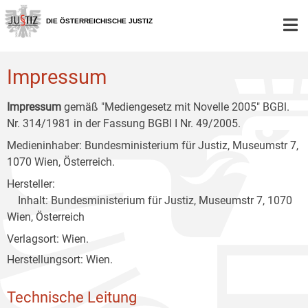
Zur
Zum
Zum
Hauptnavigation
Inhalt
Untermenü
DIE ÖSTERREICHISCHE JUSTIZ
[1]
[2]
[3]
Impressum
Impressum
gemäß "Mediengesetz mit Novelle 2005" BGBl.
Nr. 314/1981 in der Fassung BGBl I Nr. 49/2005.
Medieninhaber: Bundesministerium für Justiz, Museumstr 7,
1070 Wien, Österreich.
Hersteller:
Inhalt: Bundesministerium für Justiz, Museumstr 7, 1070
Wien, Österreich
Verlagsort: Wien.
Herstellungsort: Wien.
Technische Leitung