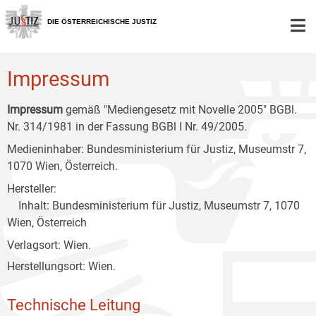
Zur
Zum
Zum
Hauptnavigation
Inhalt
Untermenü
DIE ÖSTERREICHISCHE JUSTIZ
[1]
[2]
[3]
Impressum
Impressum
gemäß "Mediengesetz mit Novelle 2005" BGBl.
Nr. 314/1981 in der Fassung BGBl I Nr. 49/2005.
Medieninhaber: Bundesministerium für Justiz, Museumstr 7,
1070 Wien, Österreich.
Hersteller:
Inhalt: Bundesministerium für Justiz, Museumstr 7, 1070
Wien, Österreich
Verlagsort: Wien.
Herstellungsort: Wien.
Technische Leitung