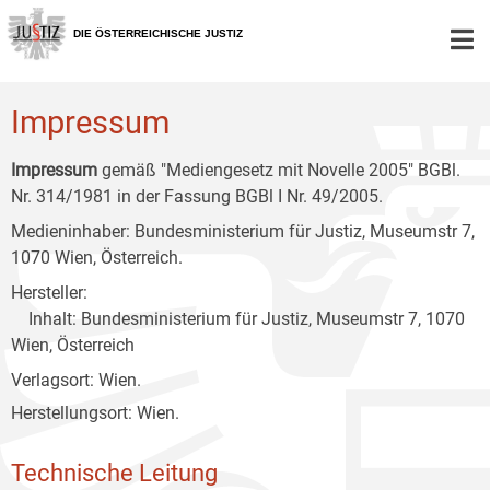
Zur
Zum
Zum
Hauptnavigation
Inhalt
Untermenü
DIE ÖSTERREICHISCHE JUSTIZ
[1]
[2]
[3]
Impressum
Impressum
gemäß "Mediengesetz mit Novelle 2005" BGBl.
Nr. 314/1981 in der Fassung BGBl I Nr. 49/2005.
Medieninhaber: Bundesministerium für Justiz, Museumstr 7,
1070 Wien, Österreich.
Hersteller:
Inhalt: Bundesministerium für Justiz, Museumstr 7, 1070
Wien, Österreich
Verlagsort: Wien.
Herstellungsort: Wien.
Technische Leitung