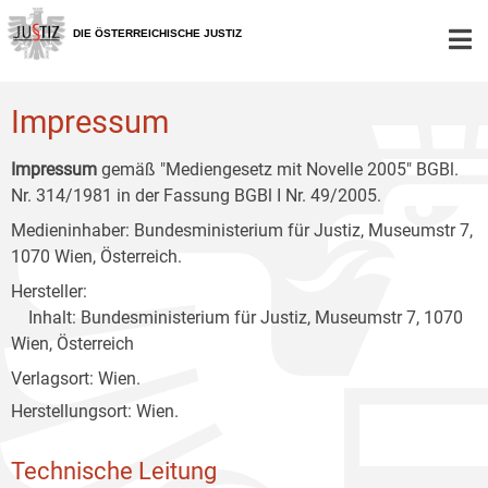
Zur
Zum
Zum
Hauptnavigation
Inhalt
Untermenü
DIE ÖSTERREICHISCHE JUSTIZ
[1]
[2]
[3]
Impressum
Impressum
gemäß "Mediengesetz mit Novelle 2005" BGBl.
Nr. 314/1981 in der Fassung BGBl I Nr. 49/2005.
Medieninhaber: Bundesministerium für Justiz, Museumstr 7,
1070 Wien, Österreich.
Hersteller:
Inhalt: Bundesministerium für Justiz, Museumstr 7, 1070
Wien, Österreich
Verlagsort: Wien.
Herstellungsort: Wien.
Technische Leitung