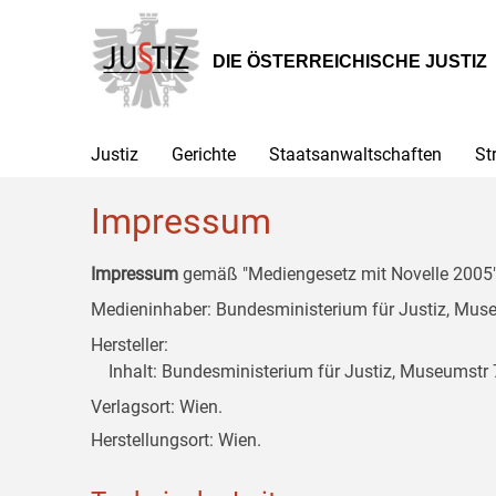
Zur
Zum
Zum
Hauptnavigation
Inhalt
Untermenü
[1]
[2]
[3]
DIE ÖSTERREICHISCHE JUSTIZ
Justiz
Gerichte
Staatsanwaltschaften
St
Impressum
Impressum
gemäß "Mediengesetz mit Novelle 2005" 
Medieninhaber: Bundesministerium für Justiz, Museu
Hersteller:
Inhalt: Bundesministerium für Justiz, Museumstr 7
Verlagsort: Wien.
Herstellungsort: Wien.