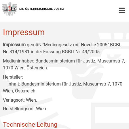
Zur
Zum
Zum
Hauptnavigation
Inhalt
Untermenü
DIE ÖSTERREICHISCHE JUSTIZ
[1]
[2]
[3]
Impressum
Impressum
gemäß "Mediengesetz mit Novelle 2005" BGBl.
Nr. 314/1981 in der Fassung BGBl I Nr. 49/2005.
Medieninhaber: Bundesministerium für Justiz, Museumstr 7,
1070 Wien, Österreich.
Hersteller:
Inhalt: Bundesministerium für Justiz, Museumstr 7, 1070
Wien, Österreich
Verlagsort: Wien.
Herstellungsort: Wien.
Technische Leitung