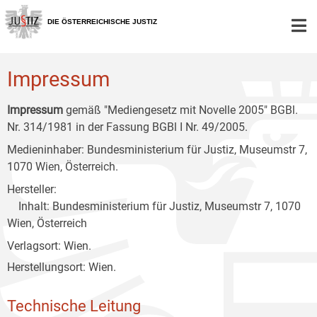
Zur
Zum
Zum
Hauptnavigation
Inhalt
Untermenü
DIE ÖSTERREICHISCHE JUSTIZ
[1]
[2]
[3]
Impressum
Impressum
gemäß "Mediengesetz mit Novelle 2005" BGBl.
Nr. 314/1981 in der Fassung BGBl I Nr. 49/2005.
Medieninhaber: Bundesministerium für Justiz, Museumstr 7,
1070 Wien, Österreich.
Hersteller:
Inhalt: Bundesministerium für Justiz, Museumstr 7, 1070
Wien, Österreich
Verlagsort: Wien.
Herstellungsort: Wien.
Technische Leitung