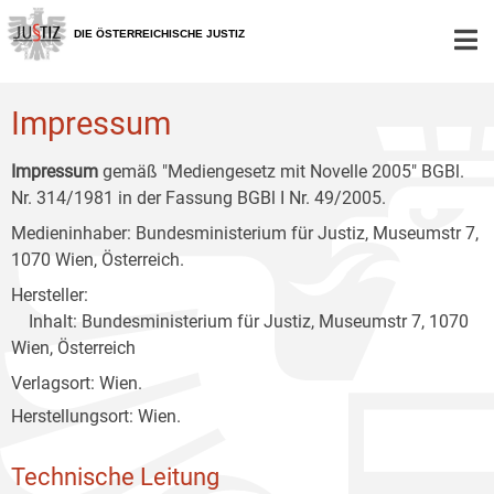
Zur
Zum
Zum
Hauptnavigation
Inhalt
Untermenü
DIE ÖSTERREICHISCHE JUSTIZ
[1]
[2]
[3]
Impressum
Impressum
gemäß "Mediengesetz mit Novelle 2005" BGBl.
Nr. 314/1981 in der Fassung BGBl I Nr. 49/2005.
Medieninhaber: Bundesministerium für Justiz, Museumstr 7,
1070 Wien, Österreich.
Hersteller:
Inhalt: Bundesministerium für Justiz, Museumstr 7, 1070
Wien, Österreich
Verlagsort: Wien.
Herstellungsort: Wien.
Technische Leitung