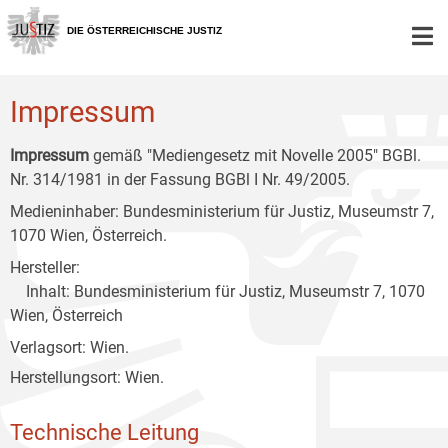
Zur
Zum
Zum
Hauptnavigation
Inhalt
Untermenü
DIE ÖSTERREICHISCHE JUSTIZ
[1]
[2]
[3]
Impressum
Impressum
gemäß "Mediengesetz mit Novelle 2005" BGBl.
Nr. 314/1981 in der Fassung BGBl I Nr. 49/2005.
Medieninhaber: Bundesministerium für Justiz, Museumstr 7,
1070 Wien, Österreich.
Hersteller:
Inhalt: Bundesministerium für Justiz, Museumstr 7, 1070
Wien, Österreich
Verlagsort: Wien.
Herstellungsort: Wien.
Technische Leitung