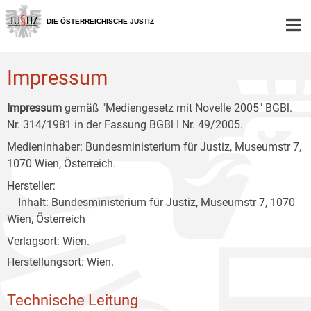
Zur
Zum
Zum
Hauptnavigation
Inhalt
Untermenü
DIE ÖSTERREICHISCHE JUSTIZ
[1]
[2]
[3]
Impressum
Impressum
gemäß "Mediengesetz mit Novelle 2005" BGBl.
Nr. 314/1981 in der Fassung BGBl I Nr. 49/2005.
Medieninhaber: Bundesministerium für Justiz, Museumstr 7,
1070 Wien, Österreich.
Hersteller:
Inhalt: Bundesministerium für Justiz, Museumstr 7, 1070
Wien, Österreich
Verlagsort: Wien.
Herstellungsort: Wien.
Technische Leitung