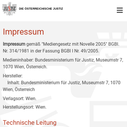
Zur
Zum
Zum
Hauptnavigation
Inhalt
Untermenü
DIE ÖSTERREICHISCHE JUSTIZ
[1]
[2]
[3]
Impressum
Impressum
gemäß "Mediengesetz mit Novelle 2005" BGBl.
Nr. 314/1981 in der Fassung BGBl I Nr. 49/2005.
Medieninhaber: Bundesministerium für Justiz, Museumstr 7,
1070 Wien, Österreich.
Hersteller:
Inhalt: Bundesministerium für Justiz, Museumstr 7, 1070
Wien, Österreich
Verlagsort: Wien.
Herstellungsort: Wien.
Technische Leitung